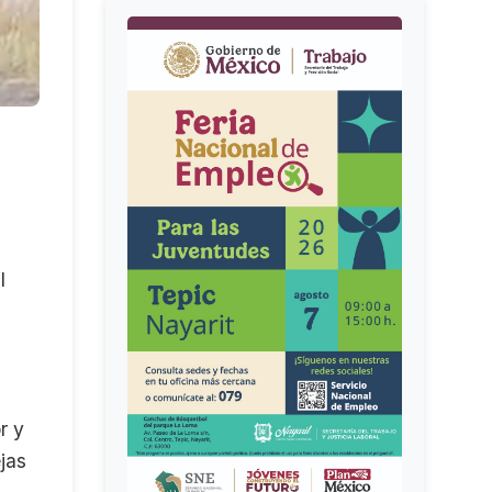
l
r y
jas