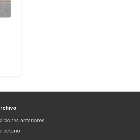
rchivo
diciones anteriores
irectorio