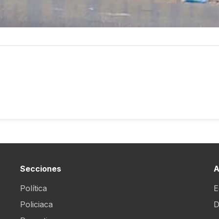
Secciones
A
Política
E
Policiaca
D