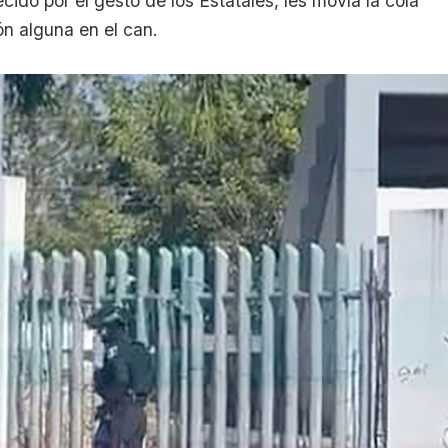
cido por el gesto de los Estatales, les movía la cola
ón alguna en el can.