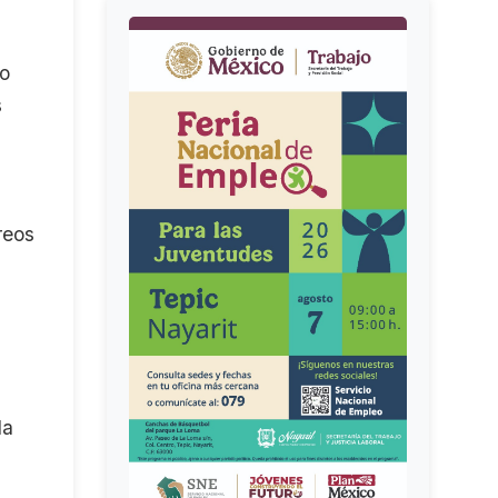
do
s
reos
da