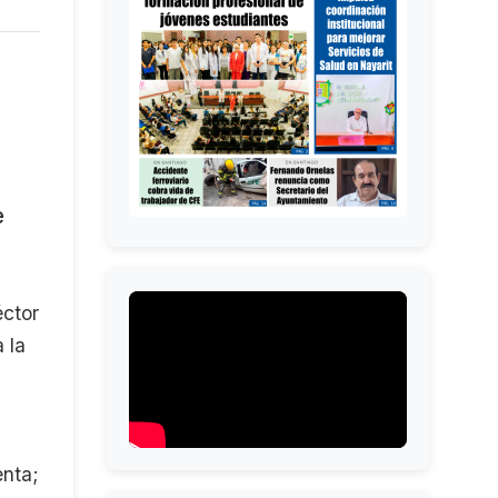
e
éctor
 la
enta;